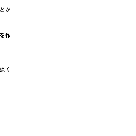
どが
を作
談く