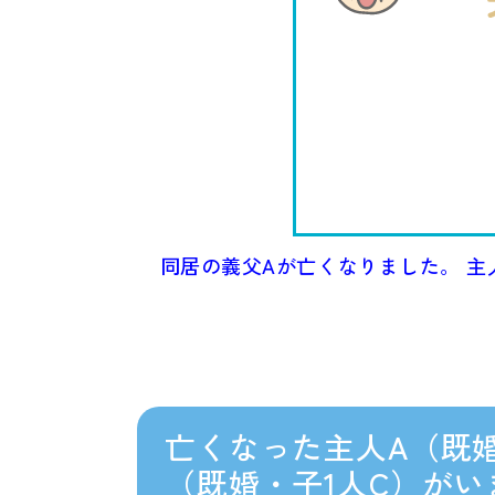
同居の義父Aが亡くなりました。 主
亡くなった主人A（既
（既婚・子1人C）が